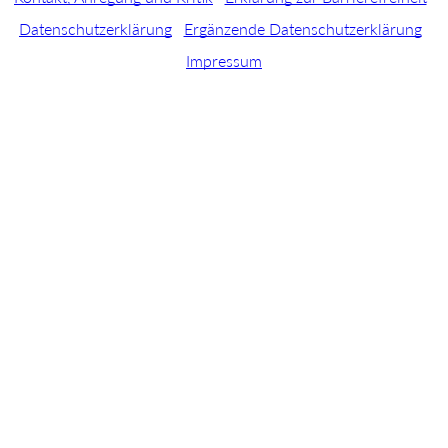
Datenschutzerklärung
Ergänzende Datenschutzerklärung
Impressum
© 2026, by HIBB - Hamburger Institut für Berufliche Bildung
Gefördert von