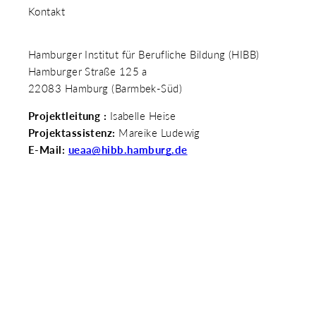
Kontakt
Hamburger Institut für Berufliche Bildung (HIBB)
Hamburger Straße 125 a
22083 Hamburg (Barmbek-Süd)
Projektleitung :
Isabelle Heise
Projektassistenz:
Mareike Ludewig
E-Mail:
ueaa@hibb.hamburg.de
Weiterführende Informationen
FOKUSTHEMA ÜBERGANG IN AUSBILDUNG
UND ARBEIT (ÜAA)
DUALISIERTE AUSBILDUNGSVORBEREITUNG