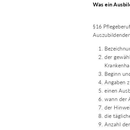
Was ein Ausbil
§16 Pflegeberuf
Auszubildenden
Bezeichnu
der gewähl
Krankenha
Beginn und
Angaben z
einen Ausb
wann der 
der Hinwei
die täglic
Anzahl der