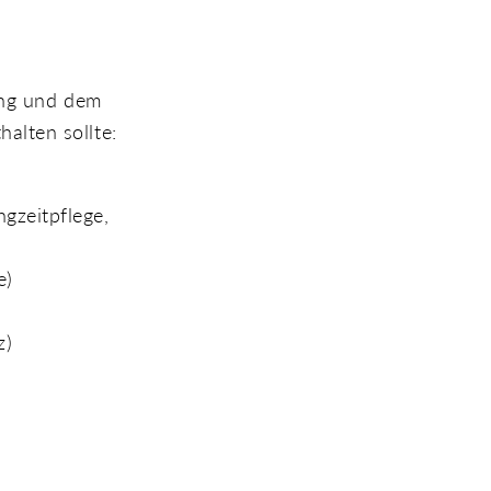
ung und dem
alten sollte:
ngzeitpflege,
e)
z)