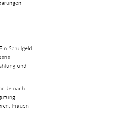
nbarungen
 Ein Schulgeld
sene
ahlung und
r. Je nach
gütung
oren, Frauen