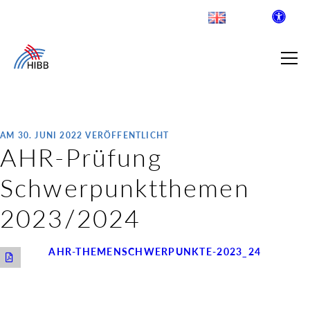
AM 30. JUNI 2022 VERÖFFENTLICHT
AHR-Prüfung
SUCHE
Schwerpunktthemen
R INSTITUT FÜR BERUFLICHE
2023/2024
 AUSKLAPPEN
AHR-THEMENSCHWERPUNKTE-2023_24
LDENDE SCHULEN
 AUSKLAPPEN
WEGE & ABSCHLÜSSE
 AUSKLAPPEN