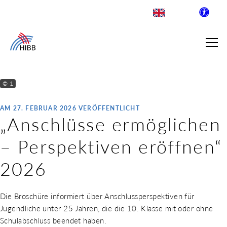
© 1
AM 27. FEBRUAR 2026 VERÖFFENTLICHT
SUCHE
„Anschlüsse ermöglichen
– Perspektiven eröffnen“
R INSTITUT FÜR BERUFLICHE
2026
 AUSKLAPPEN
LDENDE SCHULEN
Die Broschüre informiert über Anschlussperspektiven für
 AUSKLAPPEN
Jugendliche unter 25 Jahren, die die 10. Klasse mit oder ohne
WEGE & ABSCHLÜSSE
Schulabschluss beendet haben.
 AUSKLAPPEN