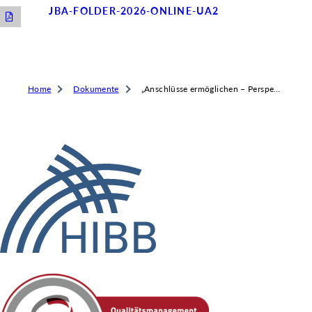
 & RECHT
JBA-FOLDER-2026-ONLINE-UA2
 AUSKLAPPEN
TEN/PUBLIKATIONEN/TERMINE
 AUSKLAPPEN
EMEN
 AUSKLAPPEN
Home
Dokumente
„Anschlüsse ermöglichen – Perspektiven eröffnen“ 2026