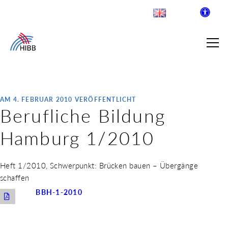
AM 4. FEBRUAR 2010 VERÖFFENTLICHT
Berufliche Bildung
SUCHE
Hamburg 1/2010
R INSTITUT FÜR BERUFLICHE
Heft 1/2010, Schwerpunkt: Brücken bauen – Übergänge
schaffen
 AUSKLAPPEN
BBH-1-2010
LDENDE SCHULEN
 AUSKLAPPEN
WEGE & ABSCHLÜSSE
 AUSKLAPPEN