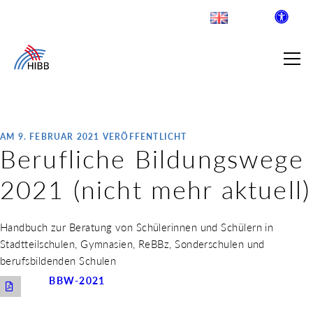
AM 9. FEBRUAR 2021 VERÖFFENTLICHT
Berufliche Bildungswege
SUCHE
2021 (nicht mehr aktuell)
R INSTITUT FÜR BERUFLICHE
Handbuch zur Beratung von Schülerinnen und Schülern in
Stadtteilschulen, Gymnasien, ReBBz, Sonderschulen und
 AUSKLAPPEN
berufsbildenden Schulen
LDENDE SCHULEN
 AUSKLAPPEN
BBW-2021
WEGE & ABSCHLÜSSE
 AUSKLAPPEN