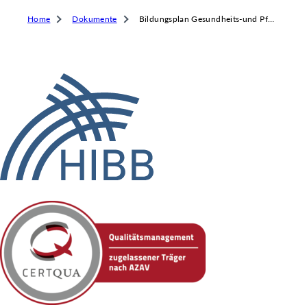
 & RECHT
Home
Dokumente
Bildungsplan Gesundheits-und Pflegeassistenz
 AUSKLAPPEN
TEN/PUBLIKATIONEN/TERMINE
 AUSKLAPPEN
EMEN
 AUSKLAPPEN