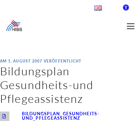
AM 1. AUGUST 2007 VERÖFFENTLICHT
Bildungsplan
SUCHE
Gesundheits-und
R INSTITUT FÜR BERUFLICHE
Pflegeassistenz
 AUSKLAPPEN
BILDUNGSPLAN_GESUNDHEITS-
UND_PFLEGEASSISTENZ
LDENDE SCHULEN
 AUSKLAPPEN
WEGE & ABSCHLÜSSE
 AUSKLAPPEN