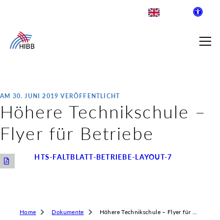
AM 30. JUNI 2019 VERÖFFENTLICHT
Höhere Technikschule –
SUCHE
Flyer für Betriebe
R INSTITUT FÜR BERUFLICHE
HTS-FALTBLATT-BETRIEBE-LAYOUT-7
 AUSKLAPPEN
LDENDE SCHULEN
 AUSKLAPPEN
WEGE & ABSCHLÜSSE
Home
Dokumente
Höhere Technikschule – Flyer für Betriebe
 AUSKLAPPEN