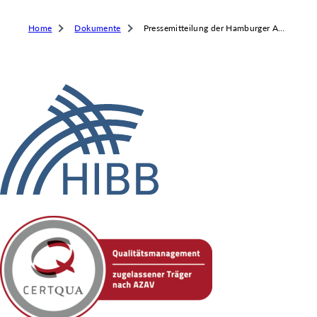
 & RECHT
 AUSKLAPPEN
Home
Dokumente
Pressemitteilung der Hamburger Ausbildungspartner
TEN/PUBLIKATIONEN/TERMINE
 AUSKLAPPEN
EMEN
 AUSKLAPPEN