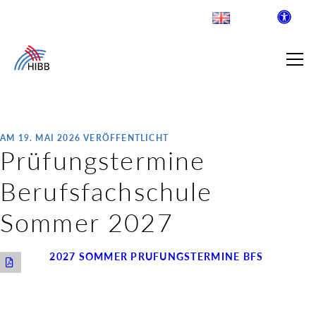
AM 19. MAI 2026 VERÖFFENTLICHT
Prüfungstermine
SUCHE
Berufsfachschule
R INSTITUT FÜR BERUFLICHE
Sommer 2027
 AUSKLAPPEN
2027 SOMMER PRÜFUNGSTERMINE BFS
LDENDE SCHULEN
 AUSKLAPPEN
WEGE & ABSCHLÜSSE
 AUSKLAPPEN