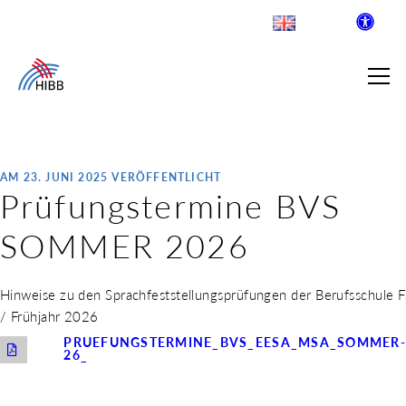
AM 23. JUNI 2025 VERÖFFENTLICHT
Prüfungstermine BVS
SUCHE
SOMMER 2026
R INSTITUT FÜR BERUFLICHE
Hinweise zu den Sprachfeststellungsprüfungen der Berufsschule F
/ Frühjahr 2026
 AUSKLAPPEN
PRUEFUNGSTERMINE_BVS_EESA_MSA_SOMMER-
LDENDE SCHULEN
26_
 AUSKLAPPEN
WEGE & ABSCHLÜSSE
 AUSKLAPPEN