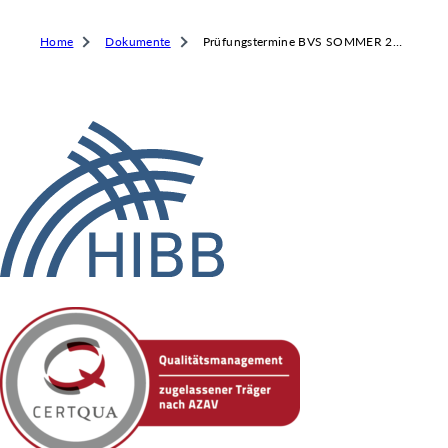
 & RECHT
 AUSKLAPPEN
Home
Dokumente
Prüfungstermine BVS SOMMER 2026
TEN/PUBLIKATIONEN/TERMINE
 AUSKLAPPEN
EMEN
 AUSKLAPPEN