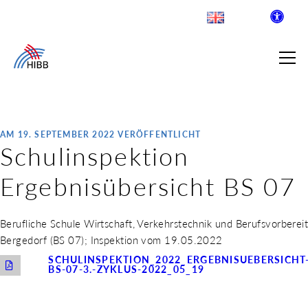
AM 19. SEPTEMBER 2022 VERÖFFENTLICHT
Schulinspektion
SUCHE
Ergebnisübersicht BS 07
R INSTITUT FÜR BERUFLICHE
Berufliche Schule Wirtschaft, Verkehrstechnik und Berufsvorberei
Bergedorf (BS 07); Inspektion vom 19.05.2022
 AUSKLAPPEN
SCHULINSPEKTION_2022_ERGEBNISUEBERSICHT
LDENDE SCHULEN
BS-07-3.-ZYKLUS-2022_05_19
 AUSKLAPPEN
WEGE & ABSCHLÜSSE
 AUSKLAPPEN