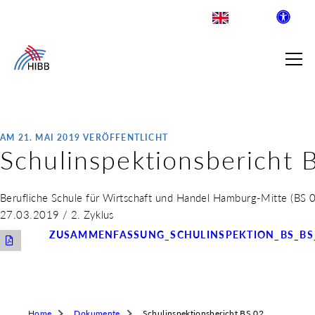
AM 21. MAI 2019 VERÖFFENTLICHT
Schulinspektionsbericht 
SUCHE
R INSTITUT FÜR BERUFLICHE
Berufliche Schule für Wirtschaft und Handel Hamburg-Mitte (BS 0
27.03.2019 / 2. Zyklus
ZUSAMMENFASSUNG_SCHULINSPEKTION_BS_BS_
 AUSKLAPPEN
LDENDE SCHULEN
 AUSKLAPPEN
WEGE & ABSCHLÜSSE
 AUSKLAPPEN
Home
Dokumente
Schulinspektionsbericht BS 02