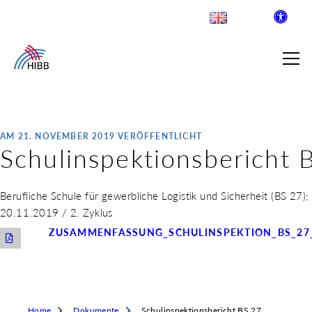
AM 21. NOVEMBER 2019 VERÖFFENTLICHT
Schulinspektionsbericht 
SUCHE
R INSTITUT FÜR BERUFLICHE
Berufliche Schule für gewerbliche Logistik und Sicherheit (BS 27)
20.11.2019 / 2. Zyklus
ZUSAMMENFASSUNG_SCHULINSPEKTION_BS_27_
 AUSKLAPPEN
LDENDE SCHULEN
 AUSKLAPPEN
WEGE & ABSCHLÜSSE
 AUSKLAPPEN
Home
Dokumente
Schulinspektionsbericht BS 27