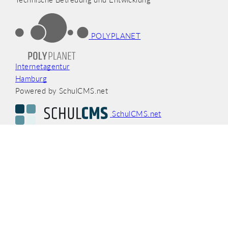
POLYPLANET
Internetagentur
Hamburg
Powered by SchulCMS.net
SchulCMS.net
Das Content-Management-
System für Schulen
Impressum Hamburger SchulCMS
Datenschutzerklärung hamburg.de
Erweiterte Datenschutzerklärung Hamburger
SchulCMS