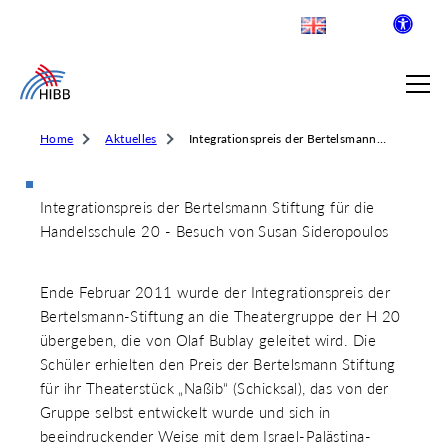
Home
Aktuelles
Integrationspreis der Bertelsmann Stiftung für die Handelsschule 20 – Besuch von Susan Sideropoulos
Integrationspreis der Bertelsmann Stiftung für die
SUCHE
Handelsschule 20 - Besuch von Susan Sideropoulos
R INSTITUT FÜR BERUFLICHE
Ende Februar 2011 wurde der Integrationspreis der
Bertelsmann-Stiftung an die Theatergruppe der H 20
übergeben, die von Olaf Bublay geleitet wird. Die
 AUSKLAPPEN
Schüler erhielten den Preis der Bertelsmann Stiftung
LDENDE SCHULEN
für ihr Theaterstück „Naßib“ (Schicksal), das von der
 AUSKLAPPEN
Gruppe selbst entwickelt wurde und sich in
WEGE & ABSCHLÜSSE
beeindruckender Weise mit dem Israel-Palästina-
 AUSKLAPPEN