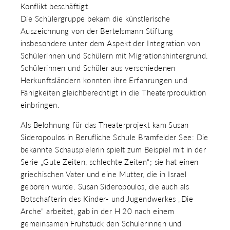
Konflikt beschäftigt.
 & RECHT
 AUSKLAPPEN
Die Schülergruppe bekam die künstlerische
TEN/PUBLIKATIONEN/TERMINE
Auszeichnung von der Bertelsmann Stiftung
 AUSKLAPPEN
insbesondere unter dem Aspekt der Integration von
EMEN
Schülerinnen und Schülern mit Migrationshintergrund.
 AUSKLAPPEN
Schülerinnen und Schüler aus verschiedenen
Herkunftsländern konnten ihre Erfahrungen und
Fähigkeiten gleichberechtigt in die Theaterproduktion
einbringen.
Als Belohnung für das Theaterprojekt kam Susan
Sideropoulos in Berufliche Schule Bramfelder See: Die
bekannte Schauspielerin spielt zum Beispiel mit in der
Serie „Gute Zeiten, schlechte Zeiten“; sie hat einen
griechischen Vater und eine Mutter, die in Israel
geboren wurde. Susan Sideropoulos, die auch als
Botschafterin des Kinder- und Jugendwerkes „Die
Arche“ arbeitet, gab in der H 20 nach einem
gemeinsamen Frühstück den Schülerinnen und