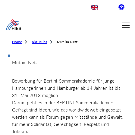
Home
Aktuelles
Mut im Netz
Mut im Netz
SUCHE
Bewerbung für Bertini-Sommerakademie für junge
R INSTITUT FÜR BERUFLICHE
Hamburgerinnen und Hamburger ab 14 Jahren ist bis
31. Mai 2013 möglich.
Darum geht es in der BERTINI-Sommerakademie:
 AUSKLAPPEN
Gefragt sind Ideen, wie das worldwideweb eingesetzt
LDENDE SCHULEN
werden kann als Forum gegen Missstände und Gewalt,
 AUSKLAPPEN
für mehr Solidarität, Gerechtigkeit, Respekt und
WEGE & ABSCHLÜSSE
Toleranz.
 AUSKLAPPEN