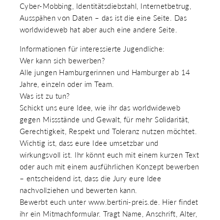
Cyber-Mobbing, Identitätsdiebstahl, Internetbetrug,
 & RECHT
 AUSKLAPPEN
Ausspähen von Daten – das ist die eine Seite. Das
TEN/PUBLIKATIONEN/TERMINE
worldwideweb hat aber auch eine andere Seite.
 AUSKLAPPEN
EMEN
Informationen für interessierte Jugendliche:
 AUSKLAPPEN
Wer kann sich bewerben?
Alle jungen Hamburgerinnen und Hamburger ab 14
Jahre, einzeln oder im Team.
Was ist zu tun?
Schickt uns eure Idee, wie ihr das worldwideweb
gegen Missstände und Gewalt, für mehr Solidarität,
Gerechtigkeit, Respekt und Toleranz nutzen möchtet.
Wichtig ist, dass eure Idee umsetzbar und
wirkungsvoll ist. Ihr könnt euch mit einem kurzen Text
oder auch mit einem ausführlichen Konzept bewerben
– entscheidend ist, dass die Jury eure Idee
nachvollziehen und bewerten kann.
Bewerbt euch unter www.bertini-preis.de. Hier findet
ihr ein Mitmachformular. Tragt Name, Anschrift, Alter,