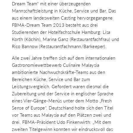
Dream Team“ mit einer überzeugenden
 & RECHT
 AUSKLAPPEN
Mannschaftsleistung in Küche, Service und Bar. Das
TEN/PUBLIKATIONEN/TERMINE
aus einem landesweiten Casting hervorgegangene
 AUSKLAPPEN
FBMA-Dream Team 2013 besteht aus drei
EMEN
Studierenden der Hotelfachschule Hamburg: Lisa
 AUSKLAPPEN
Korth (Köchin), Marina Ganz (Restaurantfachfrau) und
Rico Bannow (Restaurantfachmann/Barkeeper).
Alle zwei Jahre treffen sich auf dem internationalen
Gastronomiewettbewerb Culinaire Malaysia
ambitionierte Nachwuchskräfte-Teams aus den
Bereichen Küche, Service und Bar zum
Leistungsvergleich. Gefordert waren diesmal die
Zubereitung und der Service in englischer Sprache
eines Vier-Gänge-Menüs unter dem Motto „Fresh
Sense of Europe“. Deutschland holte sich den Titel
vor Teams aus Malaysia auf den Plätzen zwei und
drei. FBMA-Präsident Udo Finkenwirth: „Mit dem
zweiten Titelgewinn konnten wir eindrucksvoll das