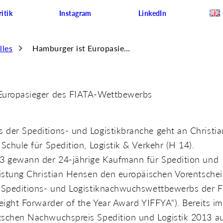
itik
Instagram
LinkedIn
lles
Hamburger ist Europasieger des FIATA-Wettbewerbs
Europasieger des FIATA-Wettbewerbs
 der Speditions- und Logistikbranche geht an Christi
 Schule für Spedition, Logistik & Verkehr (H 14).
13 gewann der 24-jährige Kaufmann für Spedition und
eistung Christian Hensen den europäischen Vorentsche
n Speditions- und Logistiknachwuchswettbewerbs der 
reight Forwarder of the Year Award YIFFYA“). Bereits i
tschen Nachwuchspreis Spedition und Logistik 2013 a