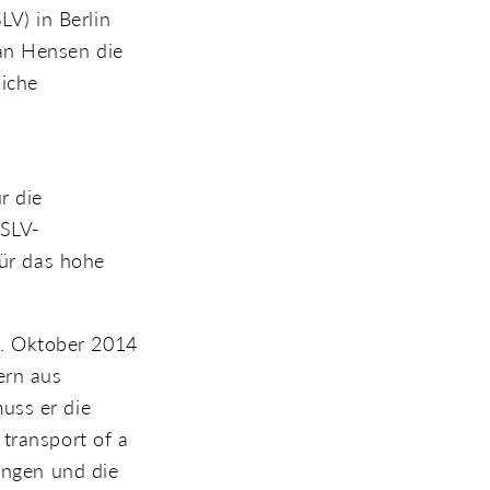
V) in Berlin
an Hensen die
liche
r die
DSLV-
für das hohe
5. Oktober 2014
ern aus
uss er die
 transport of a
ringen und die