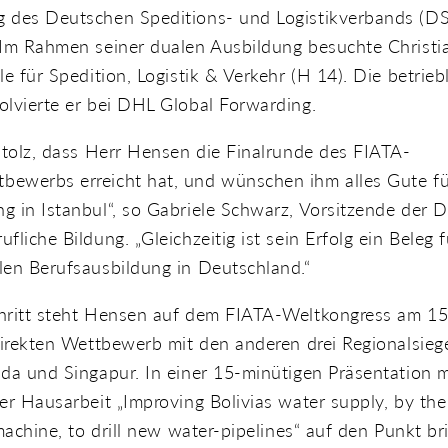
 des Deutschen Speditions- und Logistikverbands (DSL
 Im Rahmen seiner dualen Ausbildung besuchte Christi
le für Spedition, Logistik & Verkehr (H 14). Die betrieb
olvierte er bei DHL Global Forwarding.
stolz, dass Herr Hensen die Finalrunde des FIATA-
ewerbs erreicht hat, und wünschen ihm alles Gute fü
 in Istanbul“, so Gabriele Schwarz, Vorsitzende der 
fliche Bildung. „Gleichzeitig ist sein Erfolg ein Beleg 
len Berufsausbildung in Deutschland.“
hritt steht Hensen auf dem FIATA-Weltkongress am 1
direkten Wettbewerb mit den anderen drei Regionalsieg
da und Singapur. In einer 15-minütigen Präsentation m
er Hausarbeit „Improving Bolivias water supply, by the
 machine, to drill new water-pipelines“ auf den Punkt b