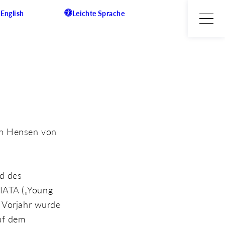
English
Leichte Sprache
an Hensen von
id des
FIATA („Young
m Vorjahr wurde
uf dem