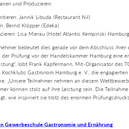
lanen und Produzieren:
ntieren: Jannik Libuda (Restaurant Nil)
en: Bernd Klöpper (Edeka)
zieren: Lisa Mierau (Hotel Atlantic Kempinski Hamburg
lnehmer bedeutet dies gerade vor dem Abschluss ihrer d
d der Prüfung vor der Handelskammer Hamburg eine 
astung“, lobt Frank Kapfermann, Mit-Organisator des T
 Kochklubs Gastronom Hamburg e. V., die engagierten
. „Unsere Teilnehmer nehmen an diesem Wettbewerb in
nehmer können stolz auf ihre Leistung sein. Die Teilnahm
t, wie inspiriert sie trotz des enormen Prüfungsdrucks
hen Gewerbeschule Gastronomie und Ernährung