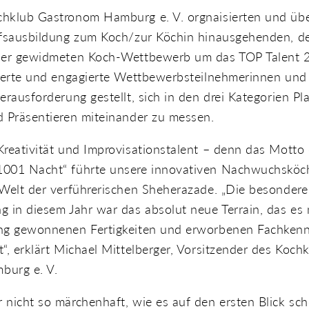
hklub Gastronom Hamburg e. V. orgnaisierten und übe
ufsausbildung zum Koch/zur Köchin hinausgehenden, d
ier gewidmeten Koch-Wettbewerb um das TOP Talent 
vierte und engagierte Wettbewerbsteilnehmerinnen und
erausforderung gestellt, sich in den drei Kategorien Pl
d Präsentieren miteinander zu messen.
reativität und Improvisationstalent – denn das Motto
001 Nacht“ führte unsere innovativen Nachwuchsköc
 Welt der verführerischen Sheherazade. „Die besondere
 in diesem Jahr war das absolut neue Terrain, das es 
ng gewonnenen Fertigkeiten und erworbenen Fachkenn
“, erklärt Michael Mittelberger, Vorsitzender des Koch
burg e. V.
nicht so märchenhaft, wie es auf den ersten Blick sch