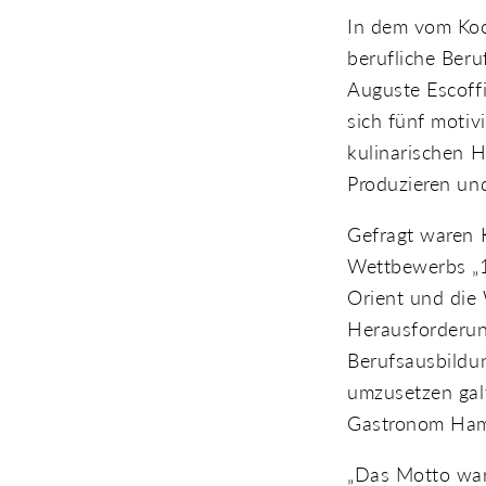
In dem vom Koc
berufliche Ber
Auguste Escoff
sich fünf moti
kulinarischen H
Produzieren un
Gefragt waren K
Wettbewerbs „1
Orient und die
Herausforderung
Berufsausbildu
umzusetzen galt
Gastronom Ham
„Das Motto war 