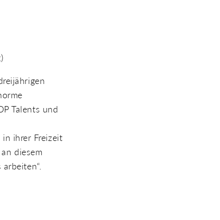
)
reijährigen
enorme
OP Talents und
 ihrer Freizeit
e an diesem
 arbeiten“.