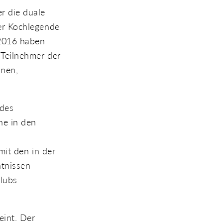
r die duale
er Kochlegende
2016 haben
 Teilnehmer der
anen,
 des
he in den
mit den in der
tnissen
klubs
eint. Der