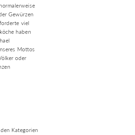
 normalerweise
oder Gewürzen
orderte viel
sköche haben
hael
unseres Mottos
Völker oder
nzen
 den Kategorien