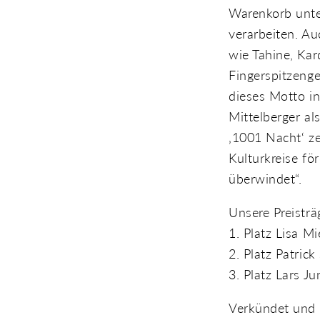
Warenkorb unte
verarbeiten. A
wie Tahine, Kar
Fingerspitzeng
dieses Motto i
Mittelberger al
‚1001 Nacht‘ ze
Kulturkreise f
überwindet“.
Unsere Preistr
1. Platz Lisa M
2. Platz Patric
3. Platz Lars J
Verkündet und 