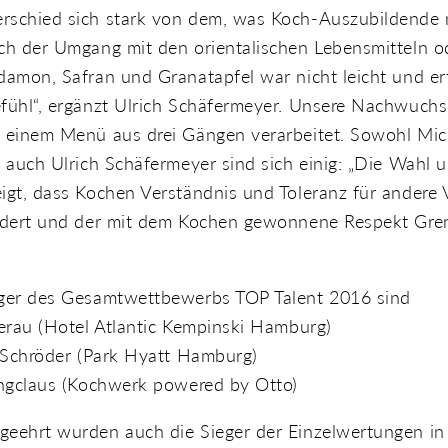
rschied sich stark von dem, was Koch-Auszubildende
uch der Umgang mit den orientalischen Lebensmitteln 
damon, Safran und Granatapfel war nicht leicht und erf
efühl“, ergänzt Ulrich Schäfermeyer. Unsere Nachwuch
n einem Menü aus drei Gängen verarbeitet. Sowohl Mic
s auch Ulrich Schäfermeyer sind sich einig: „Die Wahl 
igt, dass Kochen Verständnis und Toleranz für andere 
ördert und der mit dem Kochen gewonnene Respekt Gre
äger des Gesamtwettbewerbs TOP Talent 2016 sind
ierau (Hotel Atlantic Kempinski Hamburg)
k Schröder (Park Hyatt Hamburg)
ungclaus (Kochwerk powered by Otto)
geehrt wurden auch die Sieger der Einzelwertungen in