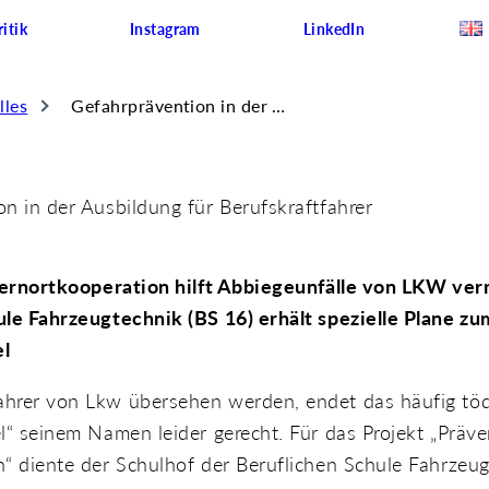
itik
Instagram
LinkedIn
lles
Gefahrprävention in der Ausbildung für Berufskraftfahrer
n in der Ausbildung für Berufskraftfahrer
 Lernortkooperation hilft Abbiegeunfälle von LKW ve
le Fahrzeugtechnik (BS 16) erhält spezielle Plane zu
l
hrer von Lkw übersehen werden, endet das häufig tödl
l“ seinem Namen leider gerecht. Für das Projekt „Präv
“ diente der Schulhof der Beruflichen Schule Fahrzeug