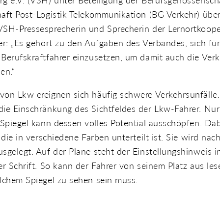
g e.V. (VSH) unter Beteiligung der Berufsgenossensch
aft Post-Logistik Telekommunikation (BG Verkehr) über
VSH-Pressesprecherin und Sprecherin der Lernortkoope
er: „Es gehört zu den Aufgaben des Verbandes, sich für
Berufskraftfahrer einzusetzen, um damit auch die Verk
en.“
on Lkw ereignen sich häufig schwere Verkehrsunfälle.
ie Einschränkung des Sichtfeldes der Lkw-Fahrer. Nur
 Spiegel kann dessen volles Potential ausschöpfen. Dabe
, die in verschiedene Farben unterteilt ist. Sie wird na
sgelegt. Auf der Plane steht der Einstellungshinweis i
er Schrift. So kann der Fahrer von seinem Platz aus lese
lchem Spiegel zu sehen sein muss.