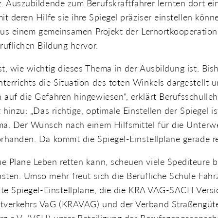
. Auszubildende zum Berufskraftfahrer lernten dort ein
it deren Hilfe sie ihre Spiegel präziser einstellen könn
 aus einem gemeinsamen Projekt der Lernortkooperation
ruflichen Bildung hervor.
t, wie wichtig dieses Thema in der Ausbildung ist. Bis
errichts die Situation des toten Winkels dargestellt u
 auf die Gefahren hingewiesen“, erklärt Berufsschulle
 hinzu: „Das richtige, optimale Einstellen der Spiegel i
ma. Der Wunsch nach einem Hilfsmittel für die Unterwe
rhanden. Da kommt die Spiegel-Einstellplane gerade re
e Plane Leben retten kann, scheuen viele Spediteure b
sten. Umso mehr freut sich die Berufliche Schule Fahr
ste Spiegel-Einstellplane, die die KRA VAG-SACH Vers
tverkehrs VaG (KRAVAG) und der Verband Straßengüt