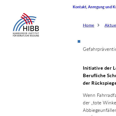
Kontakt, Anregung und Kr
Home
Aktue
Gefahrpräventio
Initiative der
Berufliche Schu
der Rückspiege
Wenn Fahrradfa
der „tote Winke
Abbiegeunfällen