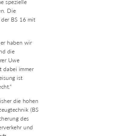
e spezielle
en. Die
 der BS 16 mit
her haben wir
nd die
hrer Uwe
st dabei immer
isung ist
cht.“
isher die hohen
zeugtechnik (BS
icherung des
erverkehr und