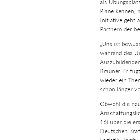
als Übungsplatz
Plane kennen, m
Initiative geht
Partnern der be
„Uns ist bewuss
während des Unt
Auszubildenden
Brauner. Er fügt
wieder ein The
schon länger vo
Obwohl die neu
Anschaffungsko
16) über die er
Deutschen Kraf