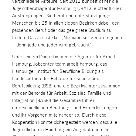
verschiedene Akteure. Seit 2012 bündelt daher die
 & RECHT
Jugendberufsagentur Hamburg (JBA) alle öffentlichen
 AUSKLAPPEN
Anstrengungen. Sie berät und unterstützt junge
TEN/PUBLIKATIONEN/TERMINE
 AUSKLAPPEN
Menschen bis 25 in allen sieben Bezirken dabei, den
EMEN
passenden Beruf oder das geeignete Studium zu
 AUSKLAPPEN
finden. Das Ziel ist klar: „Niemand soll verloren gehen
– denn jede und jeder wird gebraucht“.
Unter einem Dach stimmen die Agentur für Arbeit
Hamburg, Jobcenter team.arbeit.hamburg, das
Hamburger Institut für Berufliche Bildung als
Landesbetrieb der Behörde für Schule und
Berufsbildung (BSB) und die Bezirksämter zusammen
mit der Behörde für Arbeit, Soziales, Familie und
Integration (BASFI) die Gesamtheit ihrer
unterschiedlichen Beratungs- und Förderleistungen
und ihr Vorgehen miteinander ab. Durch diese
Kooperation konnte sichergestellt werden, dass alle
Jugendlichen in Hamburg ein Angebot und eine