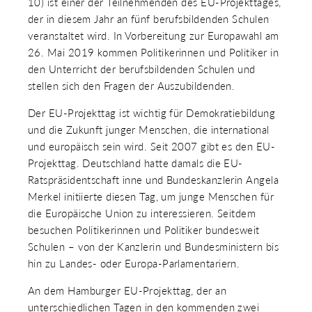
10) ist einer der Teilnehmenden des EU-Projekttages,
 & RECHT
der in diesem Jahr an fünf berufsbildenden Schulen
 AUSKLAPPEN
veranstaltet wird. In Vorbereitung zur Europawahl am
TEN/PUBLIKATIONEN/TERMINE
 AUSKLAPPEN
26. Mai 2019 kommen Politikerinnen und Politiker in
EMEN
den Unterricht der berufsbildenden Schulen und
 AUSKLAPPEN
stellen sich den Fragen der Auszubildenden.
Der EU-Projekttag ist wichtig für Demokratiebildung
und die Zukunft junger Menschen, die international
und europäisch sein wird. Seit 2007 gibt es den EU-
Projekttag. Deutschland hatte damals die EU-
Ratspräsidentschaft inne und Bundeskanzlerin Angela
Merkel initiierte diesen Tag, um junge Menschen für
die Europäische Union zu interessieren. Seitdem
besuchen Politikerinnen und Politiker bundesweit
Schulen – von der Kanzlerin und Bundesministern bis
hin zu Landes- oder Europa-Parlamentariern.
An dem Hamburger EU-Projekttag, der an
unterschiedlichen Tagen in den kommenden zwei