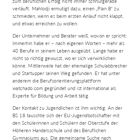
zum beruflichen Erfolg nicht immer schnurgerade
 & RECHT
verläuft. Mahlodji ermutigt dazu, einen „Plan B“ zu
 AUSKLAPPEN
schmieden, wenn es beim ersten Anlauf nicht klappt,
TEN/PUBLIKATIONEN/TERMINE
 AUSKLAPPEN
und etwas erreichen zu wollen.
EMEN
 AUSKLAPPEN
Der Unternehmer und Berater weiß, wovon er spricht:
Immerhin habe er – nach eigenen Worten – mehr als
40 Berufe in seinem Leben ausgeübt. Lange habe er
nicht so richtig gewusst, wo er sich verwirklichen
könne. Mittlerweile hat der ehemalige Schulabbrecher
und Startupper seinen Weg gefunden. Er hat unter
anderem die Berufsorientierungsplattform
watchado.com gegründet und ist international als
Experte für Bildung und Arbeit tätig.
Der Kontakt zu Jugendlichen ist ihm wichtig: An der
BS 18 tauschte sich der EU-Jugendbotschafter mit
den Schülerinnen und Schülern der Oberstufe der
Höheren Handelsschule und des Beruflichen
Gymnasiums aus. Die gemeinsame Suche nach