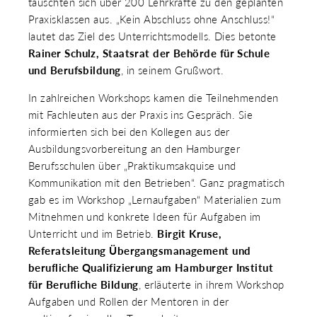
tauschten sich über 200 Lehrkräfte zu den geplanten
 & RECHT
Praxisklassen aus. „Kein Abschluss ohne Anschluss!“
 AUSKLAPPEN
lautet das Ziel des Unterrichtsmodells. Dies betonte
TEN/PUBLIKATIONEN/TERMINE
 AUSKLAPPEN
Rainer Schulz, Staatsrat der Behörde für Schule
EMEN
und Berufsbildung
, in seinem Grußwort.
 AUSKLAPPEN
In zahlreichen Workshops kamen die Teilnehmenden
mit Fachleuten aus der Praxis ins Gespräch. Sie
informierten sich bei den Kollegen aus der
Ausbildungsvorbereitung an den Hamburger
Berufsschulen über „Praktikumsakquise und
Kommunikation mit den Betrieben“. Ganz pragmatisch
gab es im Workshop „Lernaufgaben“ Materialien zum
Mitnehmen und konkrete Ideen für Aufgaben im
Unterricht und im Betrieb.
Birgit Kruse,
Referatsleitung Übergangsmanagement und
berufliche Qualifizierung am Hamburger Institut
für Berufliche Bildung
, erläuterte in ihrem Workshop
Aufgaben und Rollen der Mentoren in der