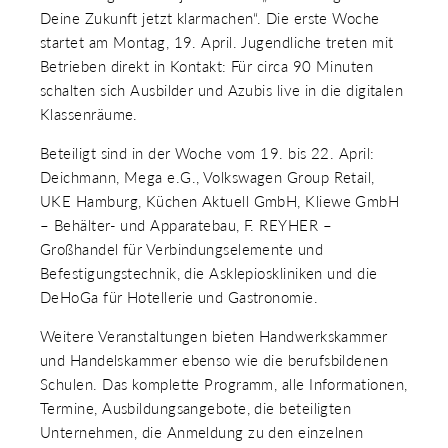
 & RECHT
Deine Zukunft jetzt klarmachen“. Die erste Woche
 AUSKLAPPEN
startet am Montag, 19. April. Jugendliche treten mit
TEN/PUBLIKATIONEN/TERMINE
Betrieben direkt in Kontakt: Für circa 90 Minuten
 AUSKLAPPEN
schalten sich Ausbilder und Azubis live in die digitalen
EMEN
 AUSKLAPPEN
Klassenräume.
Beteiligt sind in der Woche vom 19. bis 22. April:
Deichmann, Mega e.G., Volkswagen Group Retail,
UKE Hamburg, Küchen Aktuell GmbH, Kliewe GmbH
– Behälter- und Apparatebau, F. REYHER –
Großhandel für Verbindungselemente und
Befestigungstechnik, die Asklepioskliniken und die
DeHoGa für Hotellerie und Gastronomie.
Weitere Veranstaltungen bieten Handwerkskammer
und Handelskammer ebenso wie die berufsbildenen
Schulen. Das komplette Programm, alle Informationen,
Termine, Ausbildungsangebote, die beteiligten
Unternehmen, die Anmeldung zu den einzelnen