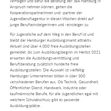
verfolgen und dafür die Beratung der JBA Hamburg in
 & RECHT
Anspruch nehmen können, gehen die
 AUSKLAPPEN
Kooperationspartnerinnen und -partner der
TEN/PUBLIKATIONEN/TERMINE
 AUSKLAPPEN
Jugendberufsagentur in diesen Wochen direkt auf
EMEN
junge Berufseinsteigerinnen und -einsteiger zu.
 AUSKLAPPEN
Für Jugendliche auf dem Weg in den Beruf ist und
bleibt der Hamburger Ausbildungsmarkt attraktiv.
Aktuell sind über 4.000 freie Ausbildungsstellen
gemeldet, bis zum Ausbildungsbeginn im Herbst 2021
erwarten die Ausbildungsvermittlung und
Berufsberatung zusätzlich hunderte freie
Ausbildungsstellen. Die Auswahl ist vielfältig:
Hamburger Unternehmen bilden in über 300
verschiedenen Berufen aus. Ob Technik, Gesundheit,
Öffentlicher Dienst, Handwerk, Industrie oder
kaufmännische Berufe, für alle Jugendlichen egal mit
welchem Schulabschluss gibt es passende
Ausbildungsplätze.