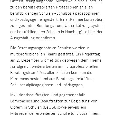
Unterstützungsangebote. Mittlerweile sind zusätzlich
 & RECHT
zu den bereits etablierten Professionen an allen
 AUSKLAPPEN
berufsbildenden Schulen –Schulsozialpädagoginnen
TEN/PUBLIKATIONEN/TERMINE
 AUSKLAPPEN
und -pädagogen eingestellt. Eine „Rahmenkonzeption
EMEN
zum gesamten Beratungs- und Unterstützungssystem
 AUSKLAPPEN
der berufsbildenden Schulen in Hamburg“ soll bei der
Ausgestaltung orientieren.
Die Beratungsangebote an Schulen werden in
multiprofessionellen Teams gestaltet. Ein Projekttag
am 2. Dezember widmet sich deswegen dem Thema
„Erfolgreich weiterarbeiten im multiprofessionellen
Beratungsteam“. Aus allen Schulen kommen die
Kernteams bestehend aus Beratungslehrkräften,
Schulsozialpädagoginnen und -pädagogen,
Inklusionsbeauftragten, und gegebenenfalls
Lerncoaches und Beauftragten zur Begleitung von
Opfern in Schulen (BeOS), sowie jeweils ein
Mitglieder der erweiterten Schulleitung zusammen.