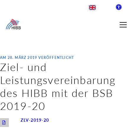
AM 28. MÄRZ 2019 VERÖFFENTLICHT
Ziel- und
SUCHE
Leistungsvereinbarung
R INSTITUT FÜR BERUFLICHE
des HIBB mit der BSB
2019-20
 AUSKLAPPEN
LDENDE SCHULEN
 AUSKLAPPEN
ZLV-2019-20
WEGE & ABSCHLÜSSE
 AUSKLAPPEN