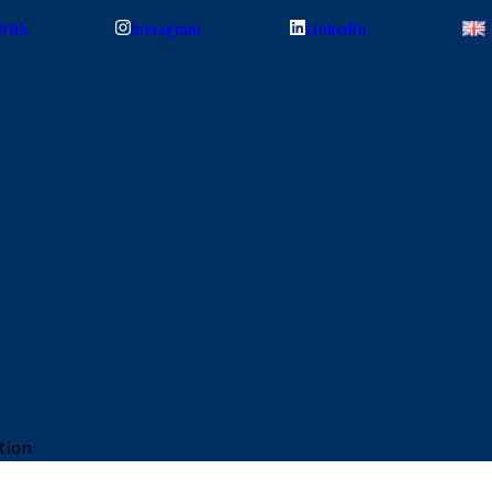
itik
Instagram
LinkedIn
tion