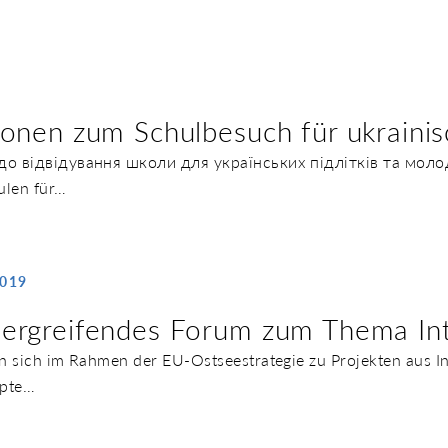
ionen zum Schulbesuch für ukrainis
о відвідування школи для українських підлітків та молоді 
len für…
2019
ergreifendes Forum zum Thema Int
n sich im Rahmen der EU-Ostseestrategie zu Projekten aus I
epte…